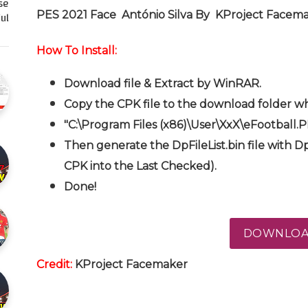
se
PES 2021 Face António Silva By KProject Facem
l…
How To Install:
Download file & Extract by WinRAR.
Copy the CPK file to the download folder wh
"C:\Program Files (x86)\User\XxX\eFootball.
Then generate the DpFileList.bin file with Dp
CPK into the Last Checked).
Done!
DOWNLO
Credit:
KProject Facemaker