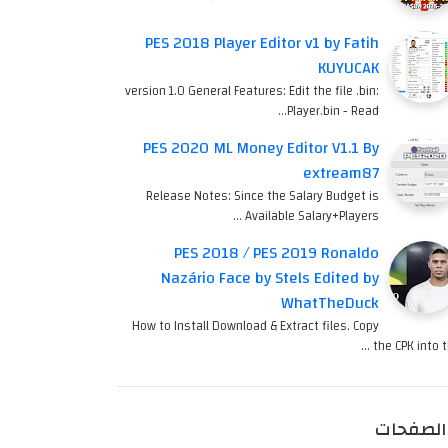
PES 2018 Player Editor v1 by Fatih
KUYUCAK
version 1.0 General Features: Edit the file .bin:
Player.bin - Read…
PES 2020 ML Money Editor V1.1 By
extream87
Release Notes: Since the Salary Budget is
Available Salary+Players …
PES 2018 / PES 2019 Ronaldo
Nazário Face by Stels Edited by
WhatTheDuck
How to Install Download & Extract files. Copy
the CPK into th
الصفحات