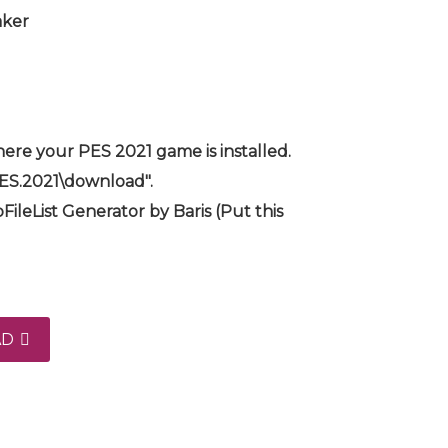
aker
ere your PES 2021 game is installed.
PES.2021\download".
FileList Generator by Baris (Put this
AD