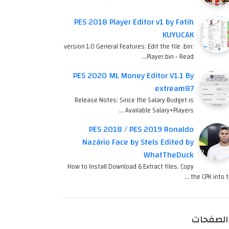
PES 2018 Player Editor v1 by Fatih
KUYUCAK
version 1.0 General Features: Edit the file .bin:
Player.bin - Read…
PES 2020 ML Money Editor V1.1 By
extream87
Release Notes: Since the Salary Budget is
Available Salary+Players …
PES 2018 / PES 2019 Ronaldo
Nazário Face by Stels Edited by
WhatTheDuck
How to Install Download & Extract files. Copy
the CPK into th
الصفحات