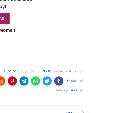
oy!
AD
 Momen
مرسلة بواسطة
KING PES
في
12/27/2018
مشاركة
Labels:
#Faces
أحدث