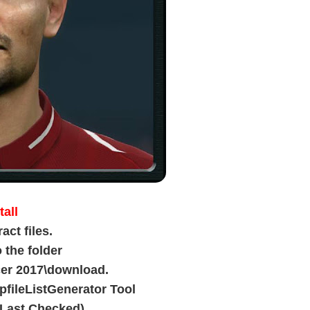
tall
ct files.
 the folder
ccer 2017\download.
DpfileListGenerator Tool
 Last Checked).