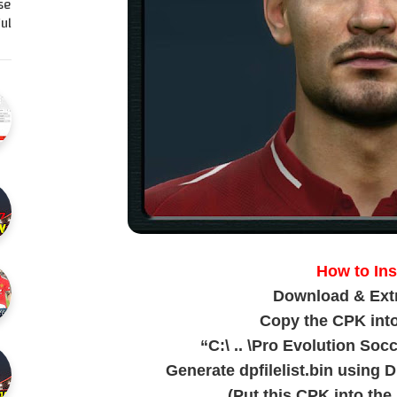
se
l…
How to Ins
Download & Extra
Copy the CPK into
“C:\ .. \Pro Evolution So
Generate dpfilelist.bin using 
(Put this CPK into the