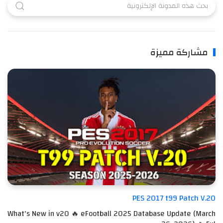
مشاركة مميزة
PES 2017 t99 Patch V.20
What's New in v20 🔥 eFootball 2025 Database Update (March