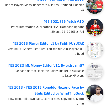
List of Players Messi Benedetto F. Torres Otamendi Lindelof
G…
PES 2021 t99 Patch V.10
Patch Information 🔥 eFootball 2025 Database Update
(March 26, 2026) 🔥 Full…
PES 2018 Player Editor v1 by Fatih KUYUCAK
version 1.0 General Features: Edit the file .bin: Player.bin -
Read…
PES 2020 ML Money Editor V1.1 By extream87
Release Notes: Since the Salary Budget is Available
Salary+Players …
PES 2018 / PES 2019 Ronaldo Nazário Face by
Stels Edited by WhatTheDuck
How to Install Download & Extract files. Copy the CPK into
the …