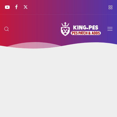
KING
PES