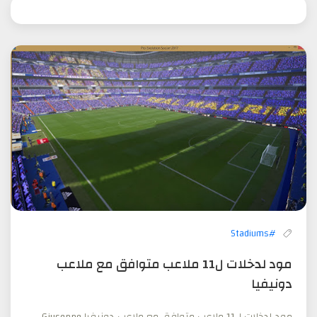
#Stadiums
مود لدخلات ل11 ملاعب متوافق مع ملاعب
دونيفيا