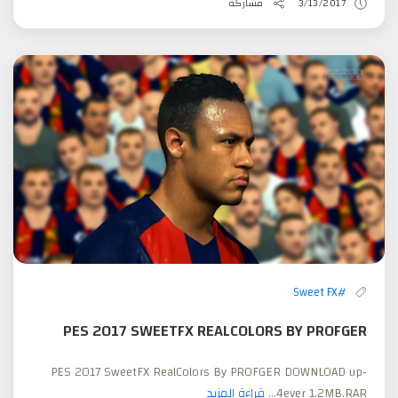
3/13/2017
مشاركة
#Sweet FX
PES 2017 SWEETFX REALCOLORS BY PROFGER
PES 2017 SweetFX RealColors By PROFGER DOWNLOAD up-
4ever 1.2MB.RAR...
قراءة المزيد