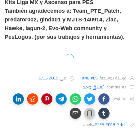
Kits Liga MX y Ascenso para PES
También agradecemos a: Team_PTE_Patch,
predator002, ginda01 y MJTS-140914, Zlac,
Hawke, lagun-2, Evo-Web comnunity y
PesLogos. (por sus trabajos y herramientas).
مرسلة بواسطة
KING PES
في
6/11/2019
comments
تعليق واحد
مشاركة
Labels:
#PES 2019 Patch