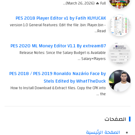
(March 26, 2026) 🔥 Full…
PES 2018 Player Editor v1 by Fatih KUYUCAK
version 1.0 General Features: Edit the file .bin: Player.bin -
Read…
PES 2020 ML Money Editor V1.1 By extream87
Release Notes: Since the Salary Budget is Available
Salary+Players …
PES 2018 / PES 2019 Ronaldo Nazário Face by
Stels Edited by WhatTheDuck
How to Install Download & Extract files. Copy the CPK into
the …
الصفحات
الصفحة الرئيسية