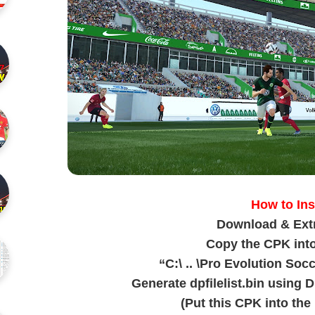
How to Ins
Download & Extra
Copy the CPK into
“C:\ .. \Pro Evolution So
Generate dpfilelist.bin using 
(Put this CPK into the