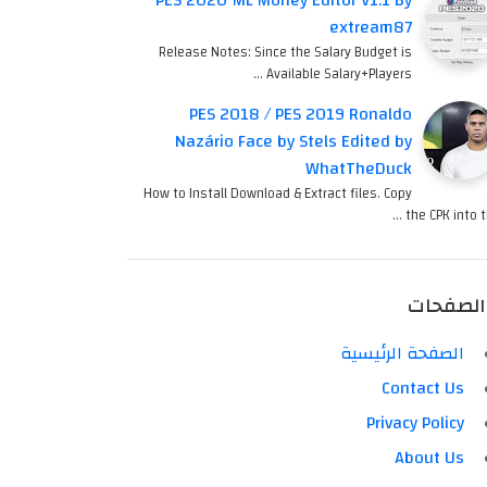
PES 2020 ML Money Editor V1.1 By
extream87
Release Notes: Since the Salary Budget is
Available Salary+Players …
PES 2018 / PES 2019 Ronaldo
Nazário Face by Stels Edited by
WhatTheDuck
How to Install Download & Extract files. Copy
the CPK into th
الصفحات
الصفحة الرئيسية
Contact Us
Privacy Policy
About Us