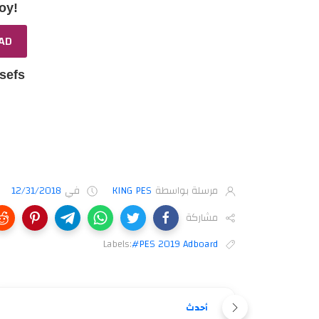
oy!
AD
sefs
مرسلة بواسطة
KING PES
في
12/31/2018
مشاركة
Labels:
#PES 2019 Adboard
أحدث