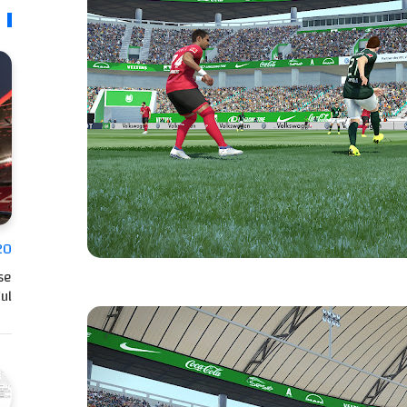
20
se
l…