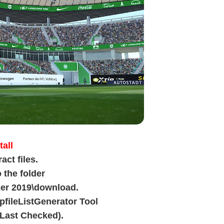
tall
ct files.
 the folder
ccer 2019\download.
DpfileListGenerator Tool
 Last Checked).